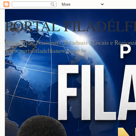
PORTAL FILADÉLF
Noticiários: Nacionais, Estaduais , Locais e Regionai
www.portalfiladelfianews.com.br