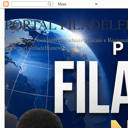
PORTAL FILADÉLF
Noticiários: Nacionais, Estaduais , Locais e Regionai
www.portalfiladelfianews.com.br