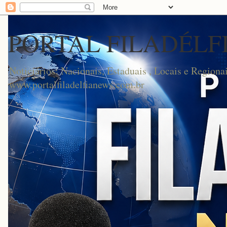
PORTAL FILADÉLF
Noticiários: Nacionais, Estaduais , Locais e Regionai
www.portalfiladelfianews.com.br