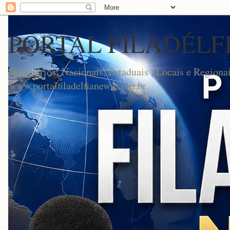
PORTAL FILADÉLF
Noticiários: Nacionais, Estaduais , Locais e Regionai
www.portalfiladelfianews.com.br