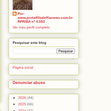
Por:
www.portalfiladelfianews.com.br
RPR/BA nº 4.592
Ver meu perfil completo
Pesquisar este blog
Página inicial
Denunciar abuso
►
2026
(44)
►
2025
(66)
►
2024
(37)