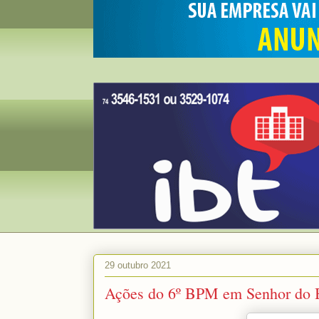
29 outubro 2021
Ações do 6º BPM em Senhor do 