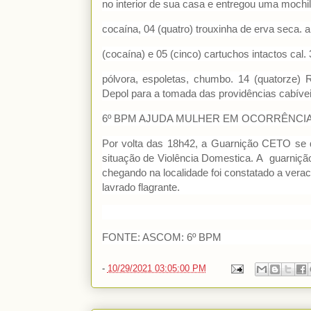
no interior de sua casa e entregou uma mochil
cocaína, 04 (quatro) trouxinha de erva seca.
(cocaína) e 05 (cinco) cartuchos intactos cal.
pólvora, espoletas, chumbo. 14 (quatorze)
Depol para a tomada das providências cabívei
6º BPM AJUDA MULHER EM OCORRÊNCIA 
Por volta das 18h42, a Guarnição CETO se 
situação de Violência Domestica. A guarniçã
chegando na localidade foi constatado a verac
lavrado flagrante.
FONTE: ASCOM: 6º BPM
-
10/29/2021 03:05:00 PM