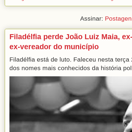
Assinar:
Postagen
Filadélfia perde João Luiz Maia, ex-
ex-vereador do município
Filadélfia está de luto. Faleceu nesta terç
dos nomes mais conhecidos da história polít