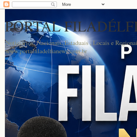
PORTAL FILADÉLF
Noticiários: Nacionais, Estaduais , Locais e Regionai
www.portalfiladelfianews.com.br