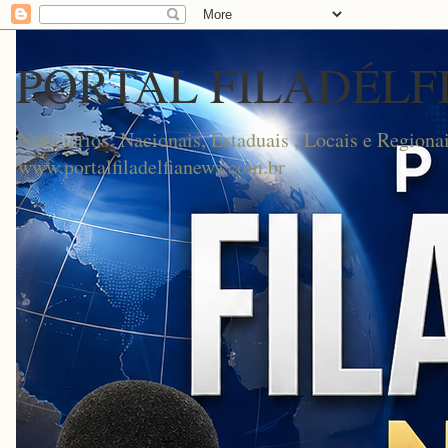
PORTAL FILADÉLF
Noticiários: Nacionais, Estaduais , Locais e Regionai
www.portalfiladelfianews.com.br