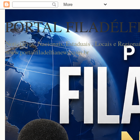
PORTAL FILADÉLF
Noticiários: Nacionais, Estaduais , Locais e Regionai
www.portalfiladelfianews.com.br