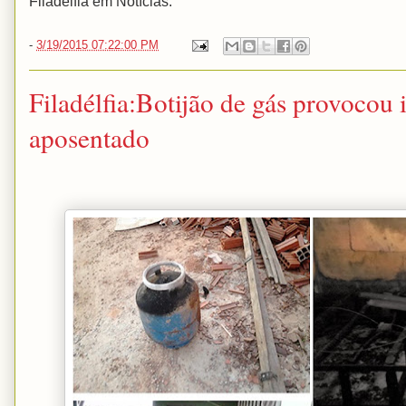
Filadélfia em Notícias.
-
3/19/2015 07:22:00 PM
Filadélfia:Botijão de gás provocou
aposentado