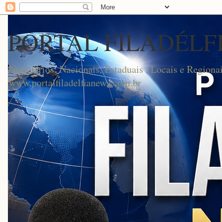
PORTAL FILADÉLF
Noticiários: Nacionais, Estaduais , Locais e Regionai
www.portalfiladelfianews.com.br