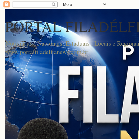
PORTAL FILADÉLF
Noticiários: Nacionais, Estaduais , Locais e Regionai
www.portalfiladelfianews.com.br