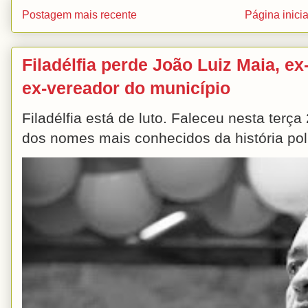
Postagem mais recente
Página inicia
Filadélfia perde João Luiz Maia, ex-
ex-vereador do município
Filadélfia está de luto. Faleceu nesta terç
dos nomes mais conhecidos da história polít