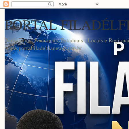
PORTAL FILADÉLF
Noticiários: Nacionais, Estaduais , Locais e Regionai
www.portalfiladelfianews.com.br