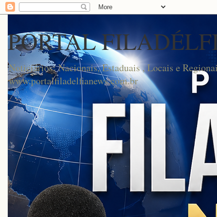
PORTAL FILADÉLF
Noticiários: Nacionais, Estaduais , Locais e Regionai
www.portalfiladelfianews.com.br