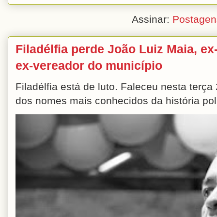
Assinar:
Postagen
Filadélfia perde João Luiz Maia, ex-
ex-vereador do município
Filadélfia está de luto. Faleceu nesta terç
dos nomes mais conhecidos da história polít