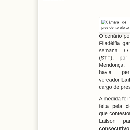
O cenário po
Filadélfia g
semana. O 
(STF), por
Mendonça, 
havia pe
vereador
Lai
cargo de pre
A medida foi
feita pela 
que contesto
Lailson 
consecutivo