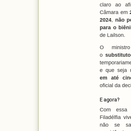
claro ao af
Câmara em
2024
,
não p
para o biên
de Lailson.
O ministr
o
substituto
temporariame
e que seja 
em até cin
oficial da dec
E agora?
Com essa r
Filadélfia v
não se sa