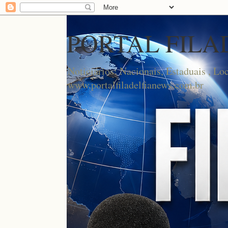
PORTAL FILA
Noticiários: Nacionais, Estaduais , Lo
www.portalfiladelfianews.com.br