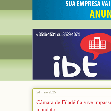
24 maio 2025
Câmara de Filadélfia vive impasse:
mandato