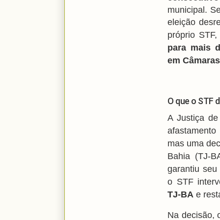
municipal. S
eleição desr
próprio STF
para mais 
em Câmaras
O que o STF d
A Justiça de
afastamento
mas uma deci
Bahia (TJ-B
garantiu seu
o STF interv
TJ-BA
e rest
Na decisão, 