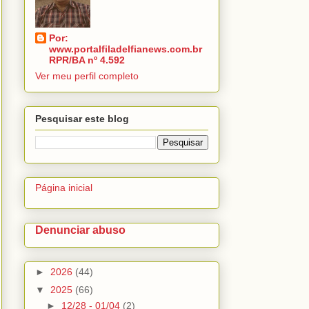
Por:
www.portalfiladelfianews.com.br
RPR/BA nº 4.592
Ver meu perfil completo
Pesquisar este blog
Página inicial
Denunciar abuso
►
2026
(44)
▼
2025
(66)
►
12/28 - 01/04
(2)