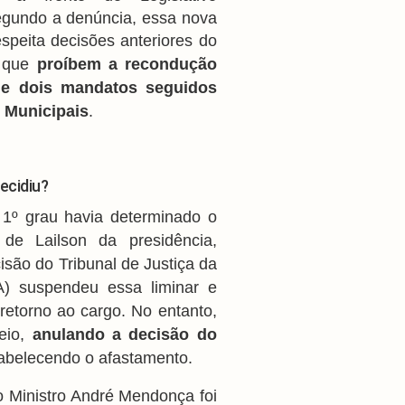
egundo a denúncia, essa nova
espeita decisões anteriores do
, que
proíbem a recondução
de dois mandatos seguidos
 Municipais
.
ecidiu?
 1º grau havia determinado o
 de Lailson da presidência,
são do Tribunal de Justiça da
A) suspendeu essa liminar e
 retorno ao cargo. No entanto,
eio,
anulando a decisão do
abelecendo o afastamento.
o Ministro André Mendonça foi