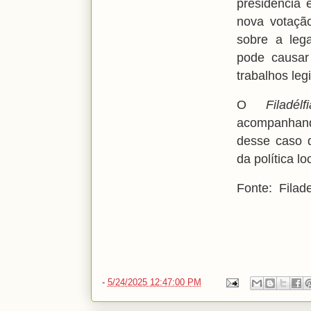
presidência 
nova votação
sobre a lega
pode causar
trabalhos leg
O
Filadé
acompanhand
desse caso 
da política lo
Fonte: Filad
-
5/24/2025 12:47:00 PM