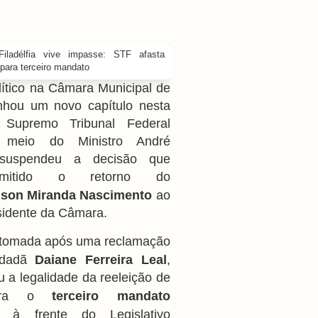
lítico na Câmara Municipal de
anhou um novo capítulo nesta
Supremo Tribunal Federal
 meio do Ministro André
suspendeu a decisão que
rmitido o retorno do
lson Miranda Nascimento
ao
sidente da Câmara.
 tomada após uma reclamação
cidadã
Daiane Ferreira Leal
,
u a legalidade da reeleição de
para o
terceiro mandato
à frente do Legislativo