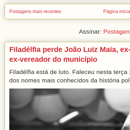
Postagens mais recentes
Página inicia
Assinar:
Postagen
Filadélfia perde João Luiz Maia, ex-
ex-vereador do município
Filadélfia está de luto. Faleceu nesta terç
dos nomes mais conhecidos da história polít