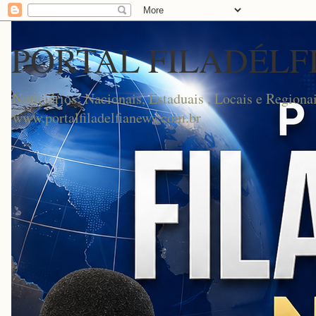
PORTAL FILADÉLF
Noticiários: Nacionais, Estaduais , Locais e Regionai
www.portalfiladelfianews.com.br