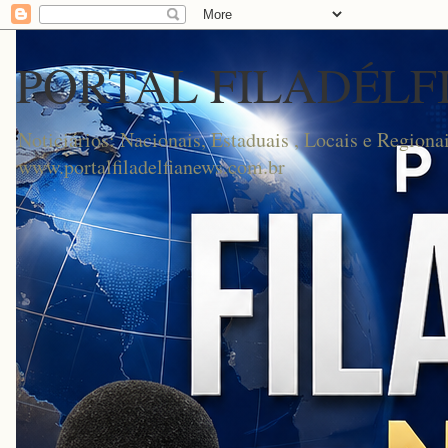
PORTAL FILADÉLF
Noticiários: Nacionais, Estaduais , Locais e Regionai
www.portalfiladelfianews.com.br