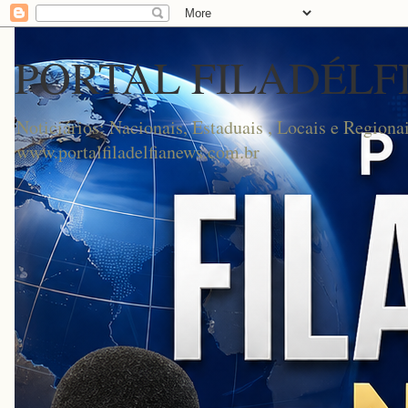
PORTAL FILADÉLF
Noticiários: Nacionais, Estaduais , Locais e Regionai
www.portalfiladelfianews.com.br