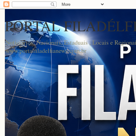
PORTAL FILADÉLF
Noticiários: Nacionais, Estaduais , Locais e Regionai
www.portalfiladelfianews.com.br