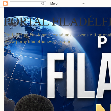
PORTAL FILADÉLF
Noticiários: Nacionais, Estaduais , Locais e Regionai
www.portalfiladelfianews.com.br