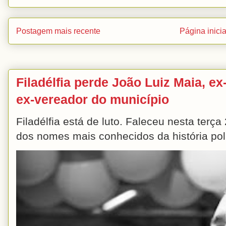
Postagem mais recente
Página inicia
Filadélfia perde João Luiz Maia, ex-
ex-vereador do município
Filadélfia está de luto. Faleceu nesta terç
dos nomes mais conhecidos da história polít