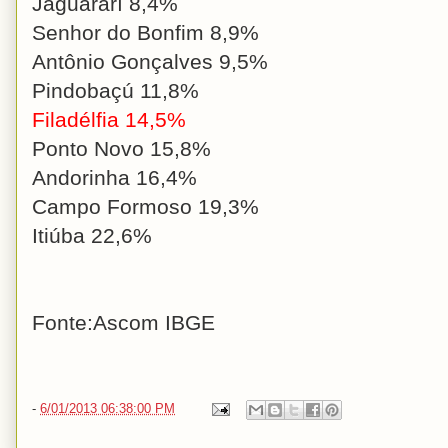
Jaguararí 8,4%
Senhor do Bonfim 8,9%
Antônio Gonçalves 9,5%
Pindobaçú 11,8%
Filadélfia 14,5%
Ponto Novo 15,8%
Andorinha 16,4%
Campo Formoso 19,3%
Itiúba 22,6%
Fonte:Ascom IBGE
-
6/01/2013 06:38:00 PM