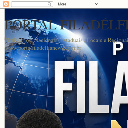
PORTAL FILADÉLF
Noticiários: Nacionais, Estaduais , Locais e Regionai
www.portalfiladelfianews.com.br