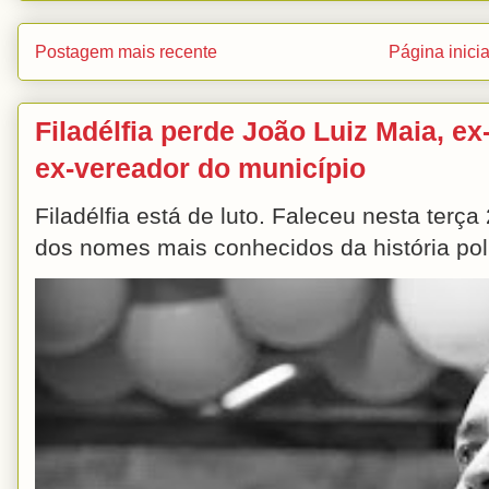
Postagem mais recente
Página inicia
Filadélfia perde João Luiz Maia, ex-
ex-vereador do município
Filadélfia está de luto. Faleceu nesta terç
dos nomes mais conhecidos da história polít