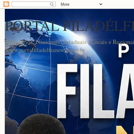
PORTAL FILADÉLF
Noticiários: Nacionais, Estaduais , Locais e Regionai
www.portalfiladelfianews.com.br