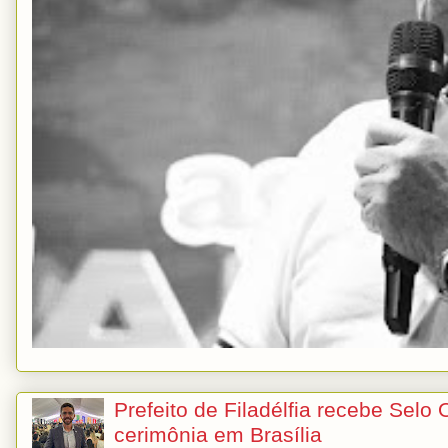
Prefeito de Filadélfia recebe Selo
cerimônia em Brasília