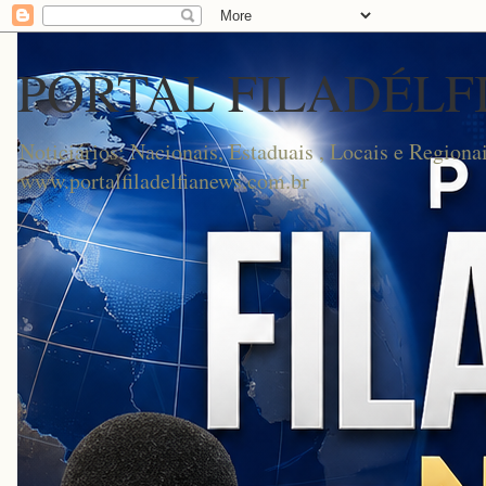
PORTAL FILADÉLF
Noticiários: Nacionais, Estaduais , Locais e Regionai
www.portalfiladelfianews.com.br