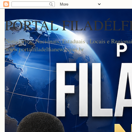
PORTAL FILADÉLF
Noticiários: Nacionais, Estaduais , Locais e Regionai
www.portalfiladelfianews.com.br