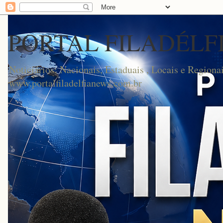
PORTAL FILADÉLF
Noticiários: Nacionais, Estaduais , Locais e Regionai
www.portalfiladelfianews.com.br