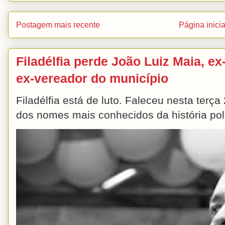
Postagem mais recente
Página inicia
Filadélfia perde João Luiz Maia, ex-
ex-vereador do município
Filadélfia está de luto. Faleceu nesta terç
dos nomes mais conhecidos da história polít