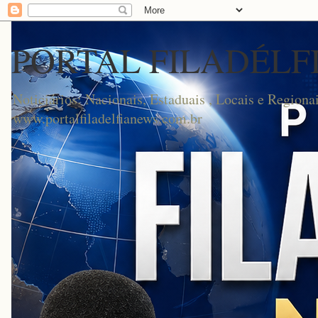
PORTAL FILADÉLF
Noticiários: Nacionais, Estaduais , Locais e Regionai
www.portalfiladelfianews.com.br