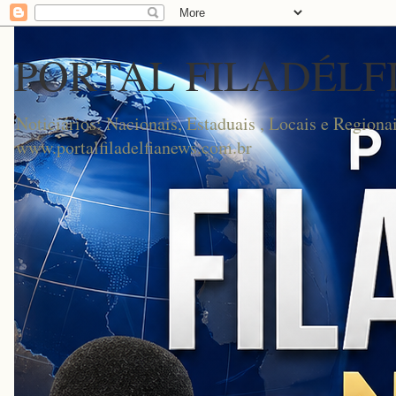
PORTAL FILADÉLF
Noticiários: Nacionais, Estaduais , Locais e Regionai
www.portalfiladelfianews.com.br