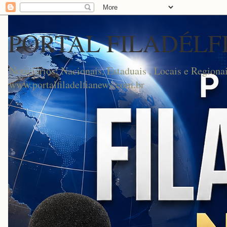
PORTAL FILADÉLF
Noticiários: Nacionais, Estaduais , Locais e Regionai
www.portalfiladelfianews.com.br