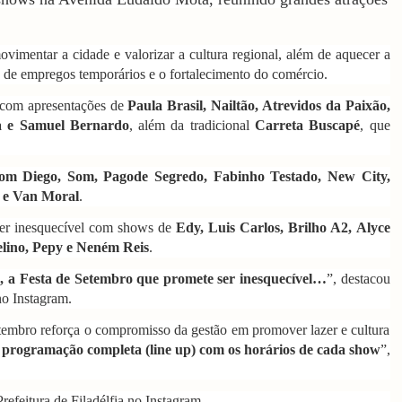
vimentar a cidade e valorizar a cultura regional, além de aquecer a
de empregos temporários e o fortalecimento do comércio.
rá com apresentações de
Paula Brasil, Nailtão, Atrevidos da Paixão,
a e Samuel Bernardo
, além da tradicional
Carreta Buscapé
, que
om Diego, Som, Pagode Segredo, Fabinho Testado, New City,
 e Van Moral
.
ser inesquecível com shows de
Edy, Luis Carlos, Brilho A2, Alyce
lino, Pepy e Neném Reis
.
s, a Festa de Setembro que promete ser inesquecível…
”, destacou
no Instagram.
etembro reforça o compromisso da gestão em promover lazer e cultura
programação completa (line up) com os horários de cada show
”,
refeitura de Filadélfia no Instagram.