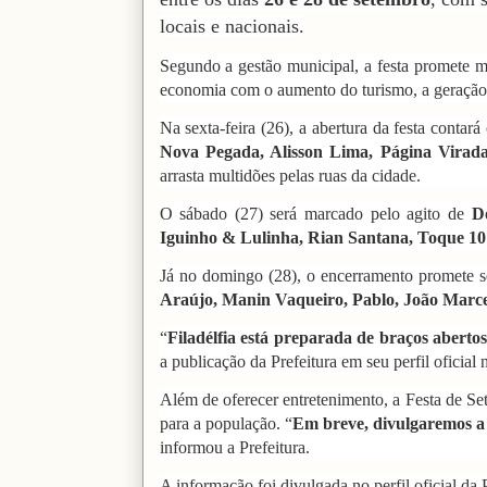
locais e nacionais.
Segundo a gestão municipal, a festa promete mo
economia com o aumento do turismo, a geração 
Na sexta-feira (26), a abertura da festa conta
Nova Pegada, Alisson Lima, Página Virad
arrasta multidões pelas ruas da cidade.
O sábado (27) será marcado pelo agito de
D
Iguinho & Lulinha, Rian Santana, Toque 10
Já no domingo (28), o encerramento promete 
Araújo, Manin Vaqueiro, Pablo, João Marce
“
Filadélfia está preparada de braços aberto
a publicação da Prefeitura em seu perfil oficial 
Além de oferecer entretenimento, a Festa de S
para a população. “
Em breve, divulgaremos a 
informou a Prefeitura.
A informação foi divulgada no perfil oficial da P