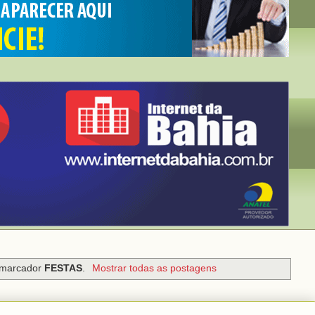
 marcador
FESTAS
.
Mostrar todas as postagens