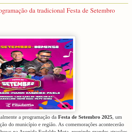
programação da tradicional Festa de Setembro
icialmente a programação da
Festa de Setembro 2025
, um
ação do município e região. As comemorações acontecerão
shows na Avenida Eudaldo Mota, reunindo grandes atrações