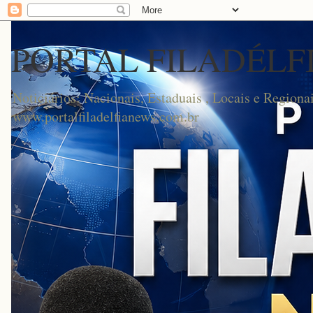
PORTAL FILADÉLF
Noticiários: Nacionais, Estaduais , Locais e Regionai
www.portalfiladelfianews.com.br