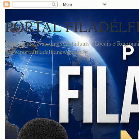
PORTAL FILADÉLF
Noticiários: Nacionais, Estaduais , Locais e Regionai
www.portalfiladelfianews.com.br