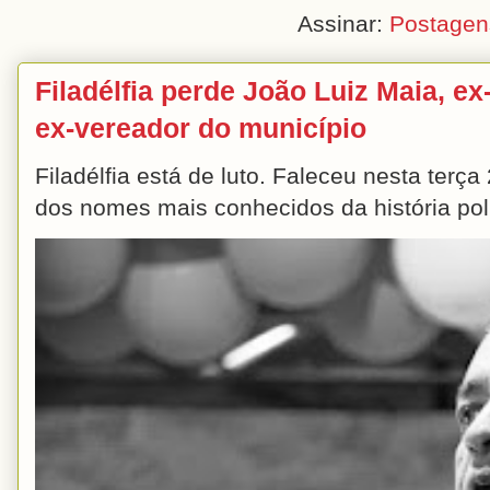
Assinar:
Postagen
Filadélfia perde João Luiz Maia, ex-
ex-vereador do município
Filadélfia está de luto. Faleceu nesta terç
dos nomes mais conhecidos da história polít