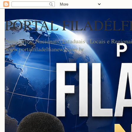
PORTAL FILADÉLF
Noticiários: Nacionais, Estaduais , Locais e Regionai
www.portalfiladelfianews.com.br