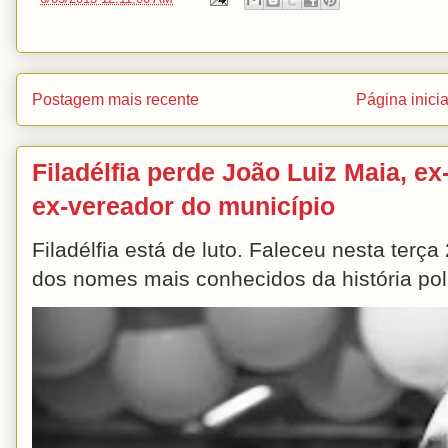
Postagem mais recente
Página inicia
Filadélfia perde João Luiz Maia, ex-
ex-vereador do município
Filadélfia está de luto. Faleceu nesta terç
dos nomes mais conhecidos da história polít