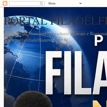
PORTAL FILADÉLF
Noticiários: Nacionais, Estaduais , Locais e Regionai
www.portalfiladelfianews.com.br