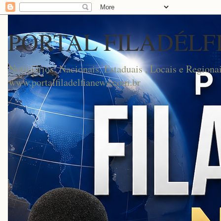
PORTAL FILADÉLF
Noticiários: Nacionais, Estaduais , Locais e Regionai
www.portalfiladelfianews.com.br