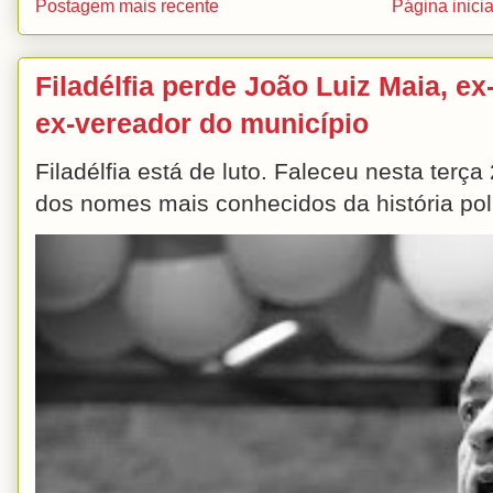
Postagem mais recente
Página inicia
Filadélfia perde João Luiz Maia, ex-
ex-vereador do município
Filadélfia está de luto. Faleceu nesta terç
dos nomes mais conhecidos da história polít