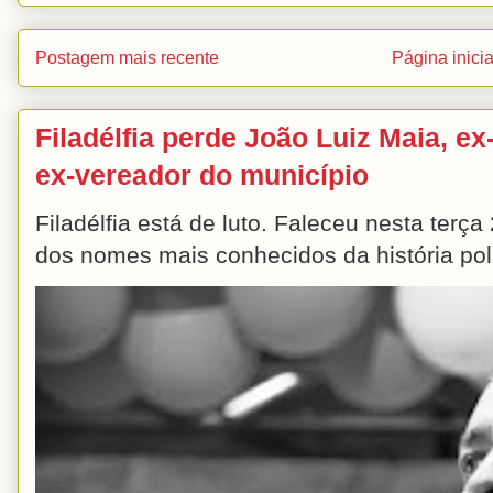
Postagem mais recente
Página inicia
Filadélfia perde João Luiz Maia, ex-
ex-vereador do município
Filadélfia está de luto. Faleceu nesta terç
dos nomes mais conhecidos da história polít