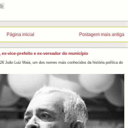
Página inicial
Postagem mais antiga
, ex-vice-prefeito e ex-vereador do município
2026 João Luiz Maia, um dos nomes mais conhecidos da história política do