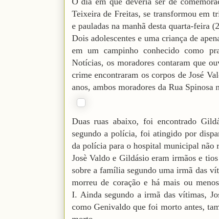
O dia em que deveria ser de comemoraç
Teixeira de Freitas, se transformou em tr
e pauladas na manhã desta quarta-feira (2
Dois adolescentes e uma criança de apena
em um campinho conhecido como praci
Notícias, os moradores contaram que ouv
crime encontraram os corpos de José Val
anos, ambos moradores da Rua Spinosa n
Duas ruas abaixo, foi encontrado Gild
segundo a polícia, foi atingido por disp
da polícia para o hospital municipal não 
Josè Valdo e Gildásio eram irmãos e tios
sobre a família segundo uma irmã das ví
morreu de coração e há mais ou menos 
I.
Ainda segundo a irmã das vítimas, Jo
como Genivaldo que foi morto antes, ta