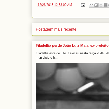
-
12/26/2013 12:33:00 AM
Postagem mais recente
Filadélfia perde João Luiz Maia, ex-prefeito
Filadélfia está de luto. Faleceu nesta terça 28/07/
município e h...