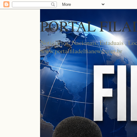
PORTAL FILA
Noticiários: Nacionais, Estaduais , Lo
www.portalfiladelfianews.com.br