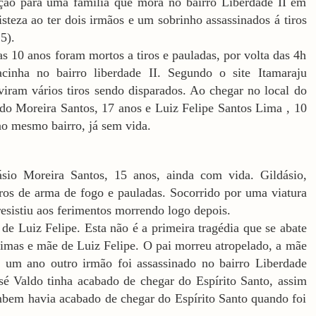
ão para uma família que mora no bairro Liberdade II em
isteza ao ter dois irmãos e um sobrinho assassinados á tiros
5).
s 10 anos foram mortos a tiros e pauladas, por volta das 4h
nha no bairro liberdade II. Segundo o site Itamaraju
iram vários tiros sendo disparados. Ao chegar no local do
do Moreira Santos, 17 anos e Luiz Felipe Santos Lima , 10
o mesmo bairro, já sem vida.
ásio Moreira Santos, 15 anos, ainda com vida.
Gildásio,
aros de arma de fogo e pauladas. Socorrido por uma viatura
resistiu aos ferimentos morrendo logo depois.
 de Luiz Felipe. Esta não é a primeira tragédia que se abate
timas e mãe de Luiz Felipe. O pai morreu atropelado, a mãe
um ano outro irmão foi assassinado no bairro Liberdade
sé Valdo tinha acabado de chegar do Espírito Santo, assim
mbem havia acabado de chegar do Espírito Santo quando foi