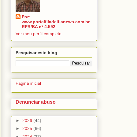
Por:
www.portalfiladelfianews.com.br
RPR/BA nº 4.592
Ver meu perfil completo
Pesquisar este blog
Página inicial
Denunciar abuso
►
2026
(44)
►
2025
(66)
►
2024
(37)