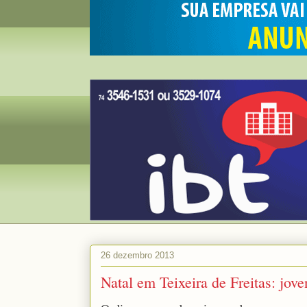
26 dezembro 2013
Natal em Teixeira de Freitas: jove