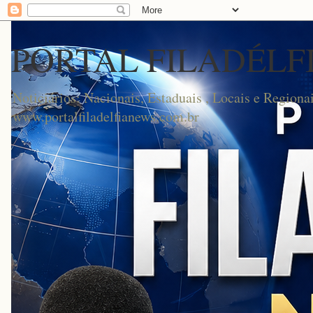
PORTAL FILADÉLF
Noticiários: Nacionais, Estaduais , Locais e Regionai
www.portalfiladelfianews.com.br