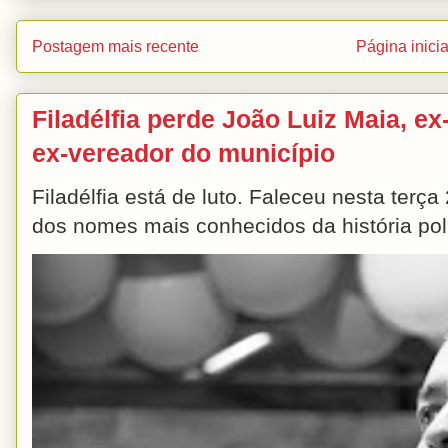
Postagem mais recente
Página inicia
Filadélfia perde João Luiz Maia, ex-
ex-vereador do município
Filadélfia está de luto. Faleceu nesta terç
dos nomes mais conhecidos da história polít